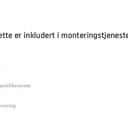
ette er inkludert i monteringstjenest
r
pesifikasjoner
brering