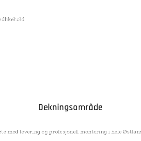
edlikehold
Dekningsområde
øte med levering og profesjonell montering i hele Østla