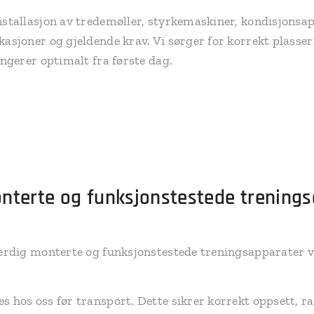
installasjon av tredemøller, styrkemaskiner, kondisjonsa
kasjoner og gjeldende krav. Vi sørger for korrekt plasser
fungerer optimalt fra første dag.
nterte og funksjonstestede trening
ferdig monterte og funksjonstestede treningsapparater ve
s hos oss før transport. Dette sikrer korrekt oppsett, ras