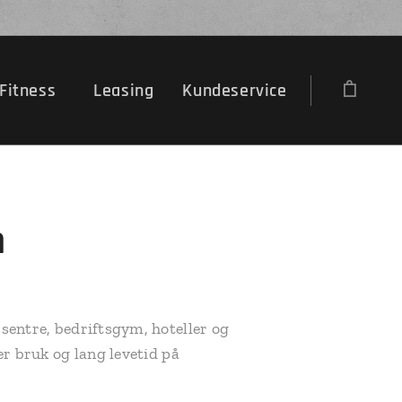
Fitness
Leasing
Kundeservice
n
ssentre, bedriftsgym, hoteller og
er bruk og lang levetid på