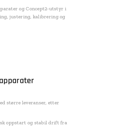
pparater og Concept2-utstyr i
ing, justering, kalibrering og
sapparater
d større leveranser, etter
k oppstart og stabil drift fra