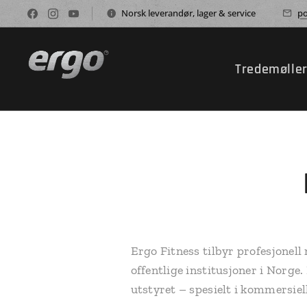
Norsk leverandør, lager & service 🇳🇴
po
Tredemølle
Ergo Fitness tilbyr profesjonell
offentlige institusjoner i Norge
utstyret – spesielt i kommersiel