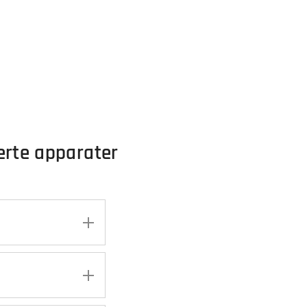
erte apparater
ansport, slik
før transport.