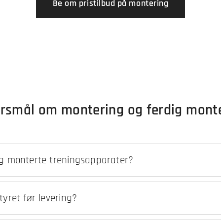
Be om pristilbud på montering
pørsmål om montering og ferdig mont
ig monterte treningsapparater?
parater er montert og funksjonstestet hos Ergo Fitness før tr
t til bruk ved levering.
tyret før levering?
nterte apparater gjennomgår full funksjons- og sikkerhetstest 