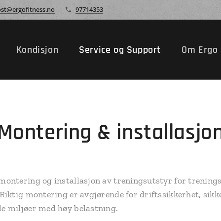
st@ergofitness.no
97714353
r
Kondisjon
Service og Support
Om Ergo 
Montering & installasjo
 montering og installasjon av treningsutstyr for trening
. Riktig montering er avgjørende for driftssikkerhet, sikk
le miljøer med høy belastning.