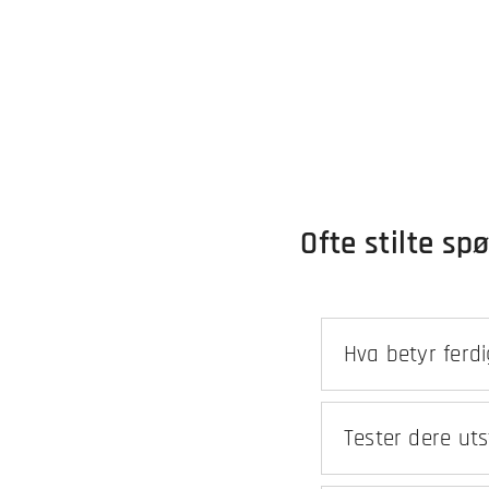
Ofte stilte s
Hva betyr ferd
Ferdig monterte ap
at utstyret er klar
Tester dere uts
Ja, alle ferdig mo